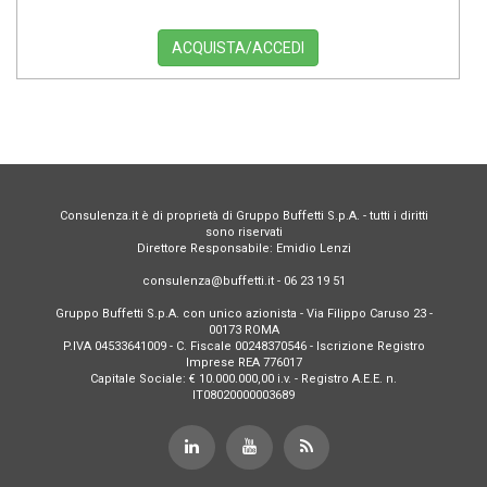
ACQUISTA/ACCEDI
Consulenza.it è di proprietà di Gruppo Buffetti S.p.A. - tutti i diritti
sono riservati
Direttore Responsabile: Emidio Lenzi
consulenza@buffetti.it - 06 23 19 51
Gruppo Buffetti S.p.A. con unico azionista - Via Filippo Caruso 23 -
00173 ROMA
P.IVA 04533641009 - C. Fiscale 00248370546 - Iscrizione Registro
Imprese REA 776017
Capitale Sociale: € 10.000.000,00 i.v. - Registro A.E.E. n.
IT08020000003689