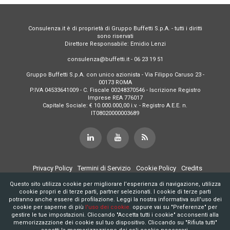
Consulenza.it è di proprietà di Gruppo Buffetti S.p.A. - tutti i diritti
sono riservati
Direttore Responsabile: Emidio Lenzi
consulenza@buffetti.it - 06 23 19 51
Gruppo Buffetti S.p.A. con unico azionista - Via Filippo Caruso 23 -
00173 ROMA
P.IVA 04533641009 - C. Fiscale 00248370546 - Iscrizione Registro
Imprese REA 776017
Capitale Sociale: € 10.000.000,00 i.v. - Registro A.E.E. n.
IT08020000003689
Privacy Policy
Termini di Servizio
Cookie Policy
Credits
Questo sito utilizza cookie per migliorare l’esperienza di navigazione, utilizza
cookie propri e di terze parti, partner selezionati. I cookie di terze parti
potranno anche essere di profilazione. Leggi la nostra informativa sull'uso dei
cookie per saperne di più
l'uso dei cookie.
oppure vai su "Preferenze" per
gestire le tue impostazioni. Cliccando "Accetta tutti i cookie" acconsenti alla
memorizzazzione dei cookie sul tuo dispositivo. Cliccando su "Rifiuta tutti"