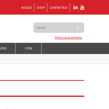
ACCEDI
SHOP
CONTATTACI

Ricerca avanzata
UIDE
CCNL