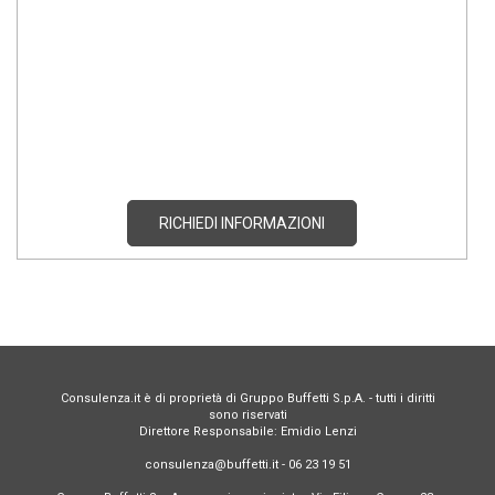
RICHIEDI INFORMAZIONI
Consulenza.it è di proprietà di Gruppo Buffetti S.p.A. - tutti i diritti
sono riservati
Direttore Responsabile: Emidio Lenzi
consulenza@buffetti.it - 06 23 19 51