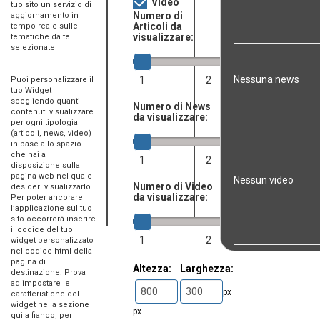
Video
tuo sito un servizio di
Numero di
aggiornamento in
Articoli da
tempo reale sulle
visualizzare:
tematiche da te
selezionate
Nessuna news
1
2
3
Puoi personalizzare il
tuo Widget
scegliendo quanti
Numero di News
contenuti visualizzare
da visualizzare:
per ogni tipologia
(articoli, news, video)
in base allo spazio
che hai a
1
2
3
disposizione sulla
pagina web nel quale
Nessun video
Numero di Video
desideri visualizzarlo.
da visualizzare:
Per poter ancorare
l’applicazione sul tuo
sito occorrerà inserire
il codice del tuo
1
2
3
widget personalizzato
nel codice html della
pagina di
Altezza:
Larghezza:
destinazione. Prova
ad impostare le
px
caratteristiche del
widget nella sezione
px
qui a fianco, per