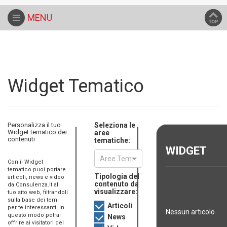
Home
MENU
Widget Tematico
Personalizza il tuo
Seleziona le
Widget tematico dei
aree
contenuti
tematiche:
WIDGET
Aree Tematiche
Con il Widget
tematico puoi portare
Tipologia del
articoli, news e video
contenuto da
da Consulenza.it al
visualizzare:
tuo sito web, filtrandoli
sulla base dei temi
Articoli
per te interessanti. In
Nessun articolo
questo modo potrai
News
offrire ai visitatori del