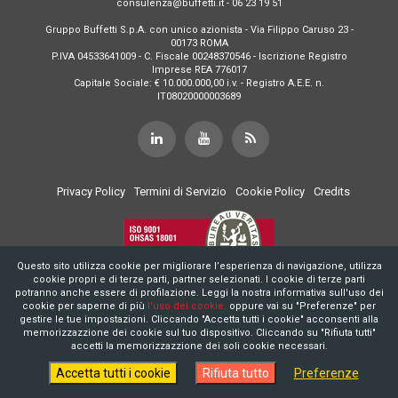
consulenza@buffetti.it - 06 23 19 51
Gruppo Buffetti S.p.A. con unico azionista - Via Filippo Caruso 23 -
00173 ROMA
P.IVA 04533641009 - C. Fiscale 00248370546 - Iscrizione Registro
Imprese REA 776017
Capitale Sociale: € 10.000.000,00 i.v. - Registro A.E.E. n.
IT08020000003689
Privacy Policy
Termini di Servizio
Cookie Policy
Credits
Questo sito utilizza cookie per migliorare l’esperienza di navigazione, utilizza
cookie propri e di terze parti, partner selezionati. I cookie di terze parti
potranno anche essere di profilazione. Leggi la nostra informativa sull'uso dei
cookie per saperne di più
l'uso dei cookie.
oppure vai su "Preferenze" per
gestire le tue impostazioni. Cliccando "Accetta tutti i cookie" acconsenti alla
memorizzazzione dei cookie sul tuo dispositivo. Cliccando su "Rifiuta tutti"
accetti la memorizzazzione dei soli cookie necessari.
Accetta tutti i cookie
Rifiuta tutto
Preferenze