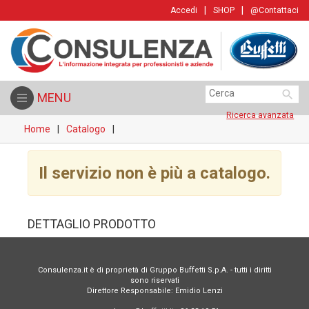
|
|
Accedi
SHOP
@
Contattaci

MENU
Ricerca avanzata
Home
Catalogo
Il servizio non è più a catalogo.
DETTAGLIO PRODOTTO
Consulenza.it è di proprietà di Gruppo Buffetti S.p.A. - tutti i diritti
sono riservati
Direttore Responsabile: Emidio Lenzi