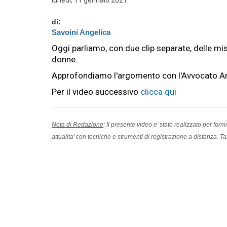
lunedì, 11 gennaio 2021
di:
Savoini Angelica
Oggi parliamo, con due clip separate, delle mis
Savoini Angelica
donne.
Avvocato in Torino dal 2006, spe
Approfondiamo l'argomento con l'Avvocato An
proprio studio nel 2012; si oc
previdenziale e del pubblico i
Per il video successivo
clicca qui
riguardo alle problematiche soc
aziendali e del patrimonio fami
Nota di Redazione
: Il presente video e' stato realizzato per fo
attualita' con tecniche e strumenti di registrazione a distanza. 