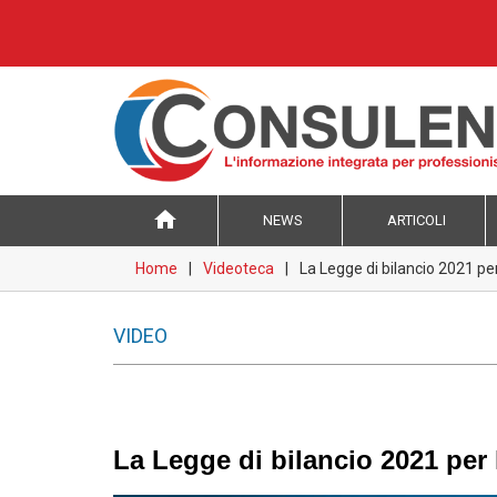
home
NEWS
ARTICOLI
Home
Videoteca
La Legge di bilancio 2021 pe
VIDEO
La Legge di bilancio 2021 per 