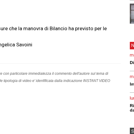
ure che la manovra di Bilancio ha previsto per le
cializzata in diritto societario e del lavoro, ha fondato il
gelica Savoini
N
cupa prevalentemente di contenziosi del lavoro privato,
mpiego, e di supporto consulenziale alle imprese, con specifico
me
ietarie, di gestione del personale e di tutela degli assets
Di
gliare dell’imprenditore
rnire con particolare immediatezza il commento dell'autore sul tema di
ma
Tale tipologia di video e' idenfificata dalla indicazione INSTANT VIDEO
Im
lu
Ri
da
S