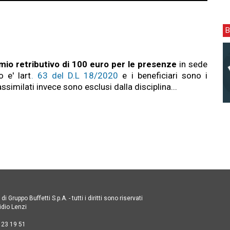
mio retributivo
di 100 euro per le presenze
in sede
 e' lart
. 63 del D.L 18/2020
e i beneficiari sono i
sore Legale, curatore di numerose pubblicazioni in materia
ssimilati invece sono esclusi dalla disciplina...
e fiscale degli enti pubblici, autore di interventi in ambito fiscale
ici nazionali, esperto nelle aree fiscale e amministrativa di enti
e di numerose università ed enti di ricerca nazionali per quanto
ilità e i profili tributari, nei medesimi ambiti svolge attività di
ne con alcune delle principali realtà in ambito formativo a
te presso enti pubblici e privati.
i Gruppo Buffetti S.p.A. - tutti i diritti sono riservati
idio Lenzi
 23 19 51