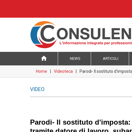
home
NEWS
ARTICOLI
Home
Videoteca
Parodi- Il sostituto d'impost
VIDEO
Parodi- Il sostituto d'imposta:
tramite datore di lavoro, suba