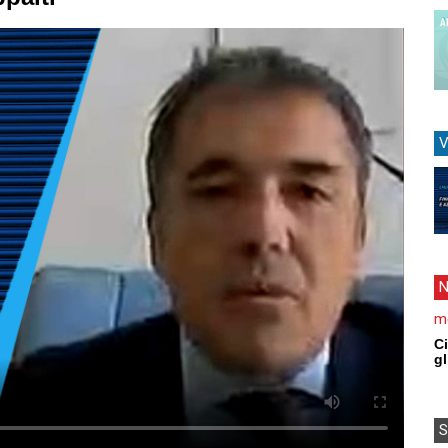
V
N
me
Ci
gl
S