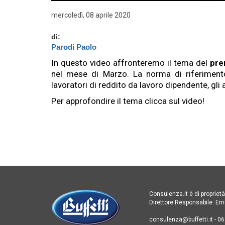
mercoledì, 08 aprile 2020
di:
Parodi Paolo
In questo video affronteremo il tema del
pre
Parodi Paolo
nel mese di Marzo. La norma di riferimento
Dottore Commercialista e Revi
lavoratori di reddito da lavoro dipendente, gli a
tributaria riguardanti la gestion
Per approfondire il tema clicca sul video!
sui principali quotidiani econom
pubblici e privati, è consulent
riguarda la gestione della contab
formazione sia in collaborazio
livello nazionale che direttamen
Consulenza.it è di proprietà d
Direttore Responsabile: Em
consulenza@buffetti.it - 06