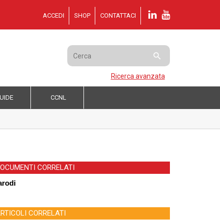
ACCEDI
SHOP
CONTATTACI

Ricerca avanzata
UIDE
CCNL
OCUMENTI CORRELATI
arodi
RTICOLI CORRELATI