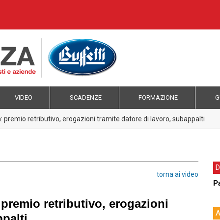
VIDEO
SCADENZE
FORMAZIONE
G
a: premio retributivo, erogazioni tramite datore di lavoro, subappalti
D
torna ai video
P
 premio retributivo, erogazioni
A
ppalti