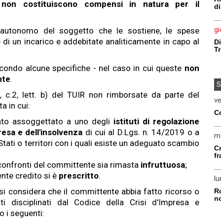
e
non costituiscono compensi in natura per il
di
gi
 autonomo del soggetto che le sostiene, le spese
 di un incarico e addebitate analiticamente in capo al
Di
Tr
condo alcune specifiche - nel caso in cui queste
non
nte
.
S
54, c.2, lett. b) del TUIR non rimborsate da parte del
ve
a in cui:
Co
tato assoggettato a uno degli
istituti di regolazione
presa e dell'insolvenza
di cui al D.Lgs. n. 14/2019 o a
m
Stati o territori con i quali esiste un adeguato scambio
Cr
f
confronti del committente sia rimasta
infruttuosa
;
nte credito si è
prescritto
.
l
i si considera che il committente abbia fatto ricorso o
R
n
ti disciplinati dal Codice della Crisi d'Impresa e
o i seguenti: