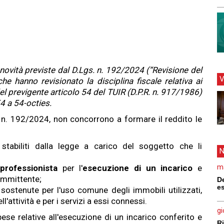
 novità previste dal D.Lgs. n. 192/2024 (“Revisione del
V
he hanno revisionato la disciplina fiscale relativa ai
del previgente articolo 54 del TUIR (D.P.R. n. 917/1986)
no. Redattrice per l'editoria multimediale in Directio. Autrice di
 54 a 54-octies.
imento su fisco, bilancio e azienda.
s. n. 192/2024, non concorrono a formare il reddito le
i stabiliti dalla legge a carico del soggetto che li
N
ma
l
professionista
per l'
esecuzione di un incarico
e
ommittente;
De
e
 sostenute per l'uso comune degli immobili utilizzati,
'attività e per i servizi a essi connessi.
gi
 spese relative all'esecuzione di un incarico conferito e
R