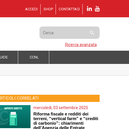
ACCEDI
SHOP
CONTATTACI

Ricerca avanzata
UIDE
CCNL
RTICOLI CORRELATI
mercoledì, 03 settembre 2025
Riforma fiscale e redditi dei
terreni, “vertical farm” e “crediti
di carbonio”: chiarimenti
dell’Agenzia delle Entrate