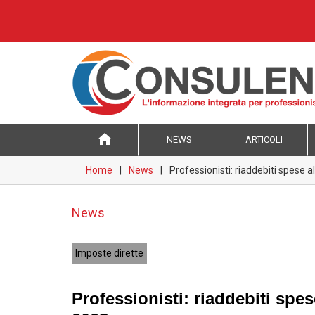
home
NEWS
ARTICOLI
Home
News
Professionisti: riaddebiti spese a
News
Imposte dirette
Professionisti: riaddebiti spes