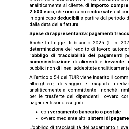
analiticamente al cliente, di
importo compre
2.500 euro
, che
non
sono
rimborsate
dal co
in ogni caso
deducibili
a partire dal periodo 
dalla data della fattura.
Spese di rappresentanza: pagamenti traccia
Anche la Legge di bilancio 2025 (L. n. 207
determinazione del reddito di lavoro autonom
l’
obbligo di tracciabilità dei pagamenti
pe
somministrazione
di
alimenti
e
bevande
n
pubblici non di linea, addebitate analiticamen
All’articolo 54 del TUIR viene inserito il comm
alberghiere, di viaggio e trasporto media
analiticamente al committente - nonché i rimb
per le trasferte dei dipendenti ovvero corr
pagamenti sono eseguiti:
con
versamento bancario o postale
ovvero mediante altri
sistemi di pagam
L’obbligo di tracciabilità del pagamento rileva