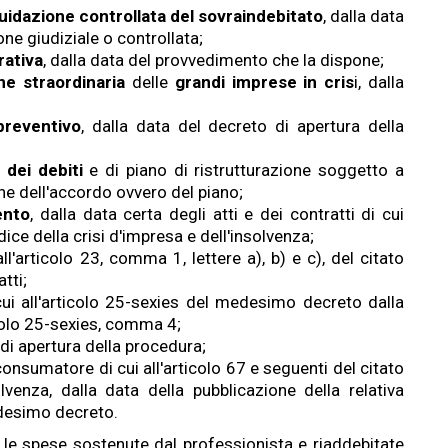
quidazione controllata del sovraindebitato
, dalla data
one giudiziale o controllata;
rativa
, dalla data del provvedimento che la dispone;
e straordinaria
delle
grandi imprese in cris
i, dalla
preventivo
, dalla data del decreto di apertura della
 dei debiti
e di piano di ristrutturazione soggetto a
e dell'accordo ovvero del piano;
ento
, dalla data certa degli atti e dei contratti di cui
ice della crisi d'impresa e dell'insolvenza;
ll'articolo 23, comma 1, lettere a), b) e c), del citato
tti;
ui all'articolo 25-sexies del medesimo decreto dalla
icolo 25-sexies, comma 4;
di apertura della procedura;
 consumatore di cui all'articolo 67 e seguenti del citato
lvenza, dalla data della pubblicazione della relativa
edesimo decreto.
e le spese sostenute dal professionista e riaddebitate