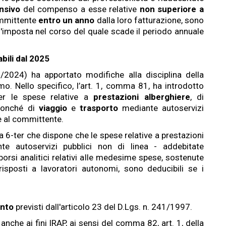
nsivo
del compenso a esse relative
non superiore a
mmittente
entro un anno
dalla loro fatturazione, sono
d'imposta nel corso del quale scade il periodo annuale
bili dal 2025
/2024) ha apportato modifiche alla disciplina della
o. Nello specifico, l’art. 1, comma 81, ha introdotto
r le spese relative a
prestazioni alberghiere
, di
onché di
viaggio
e
trasporto
mediante autoservizi
te al committente.
a 6-ter che dispone che le spese relative a prestazioni
nte autoservizi pubblici non di linea - addebitate
orsi analitici relativi alle medesime spese, sostenute
isposti a lavoratori autonomi, sono deducibili se i
ento
previsti dall'articolo 23 del D.Lgs. n. 241/1997.
 anche ai fini IRAP, ai sensi del comma 82, art. 1, della