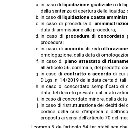
in caso di
liquidazione giudiziale
o di
li
della sentenza di apertura della liquidazi
in caso di
liquidazione coatta amminist
in caso di procedura di
amministrazion
data di ammissione alla procedura;
in caso di
procedura di concordato 
procedura;
in caso di
accordo di ristrutturazione
omologazione, dalla data di omologazion
in caso di
piano attestato di risanam
all'articolo 56, comma 5, del predetto cod
in caso di
contratto o accordo
di cui a
D.Lgs. n. 14/2019 dalla data certa di tali a
in caso di concordato semplificato di c
data del decreto previsto dal citato art
in caso di concordato minore, dalla data 
in caso di ristrutturazione dei debiti del
codice della crisi d'impresa e dell'inso
proposta ai sensi dell'articolo 70 del m
Il comma 5 dell’articolo 54-ter stabilisce ch