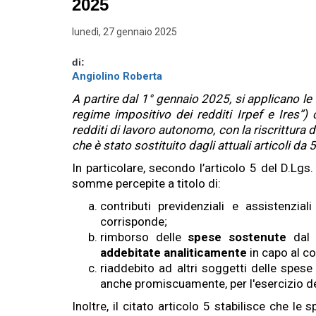
2025
lunedì, 27 gennaio 2025
di:
Angiolino Roberta
A partire dal 1° gennaio 2025, si applicano le
regime impositivo dei redditi Irpef e Ires”) c
Angiolino Roberta
redditi di lavoro autonomo, con la riscrittura 
Dott.ssa Commercialista in Tori
che è stato sostituito dagli attuali articoli da
news ed articoli di approfond
In particolare, secondo l’articolo 5 del D.Lg
somme percepite a titolo di:
contributi previdenziali e assistenzial
corrisponde;
rimborso delle
spese sostenute
da
addebitate analiticamente
in capo al c
riaddebito ad altri soggetti delle spese
anche promiscuamente, per l'esercizio dell
Inoltre, il citato articolo 5 stabilisce che le